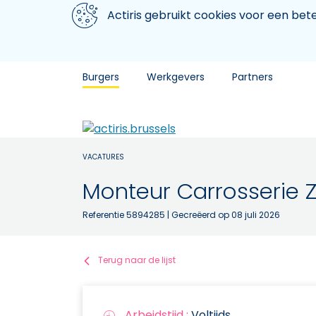
Aller au contenu principal
We gebruiken cookies
Actiris gebruikt cookies voor een be
Burgers
Werkgevers
Partners
VACATURES
Monteur Carrosserie
Referentie 5894285
| Gecreëerd op 08 juli 2026
Terug naar de lijst
Arbeidstijd :
Voltijds