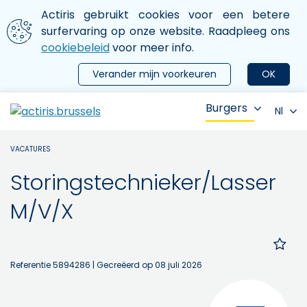
Aller au contenu principal
We gebruiken cookies
Actiris gebruikt cookies voor een betere
ermer le menu
surfervaring op onze website. Raadpleeg ons
cookiebeleid
voor meer info.
Verander mijn voorkeuren
OK
Burgers
Nl
VACATURES
Storingstechnieker/Lasser
M/V/X
Referentie 5894286
| Gecreëerd op 08 juli 2026