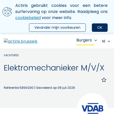
Aller au contenu principal
We gebruiken cookies
Actiris gebruikt cookies voor een betere
ermer le menu
surfervaring op onze website. Raadpleeg ons
cookiebeleid
voor meer info.
Verander mijn voorkeuren
OK
Burgers
Nl
VACATURES
Elektromechanieker M/V/X
Referentie 5894290
| Gecreëerd op 08 juli 2026