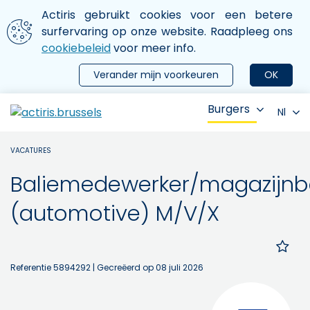
Aller au contenu principal
We gebruiken cookies
Actiris gebruikt cookies voor een betere
ermer le menu
surfervaring op onze website. Raadpleeg ons
cookiebeleid
voor meer info.
Verander mijn voorkeuren
OK
Burgers
Nl
VACATURES
Baliemedewerker/magazijnb
(automotive) M/V/X
Referentie 5894292
| Gecreëerd op 08 juli 2026