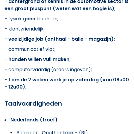
-
achtergrond of kennis in de automotive sector is
een groot pluspunt (weten wat een bogie is);
- fysiek
geen
klachten;
- klantvriendelijk;
-
veelzijdige job (onthaal - balie - magazijn);
- communicatief vlot;
-
handen willen vuil maken;
- computervaardig (orders ingeven);
-
1 om de 2 weken werk je op zaterdag (van 08u00
- 12u00).
Taalvaardigheden
Nederlands (troef)
Begrijpen : Onafhankelijk - (B1)