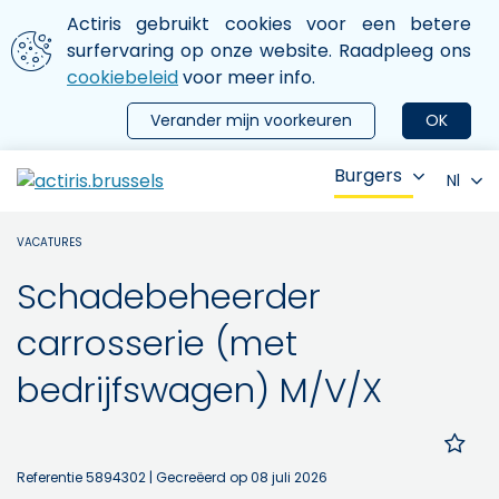
Aller au contenu principal
We gebruiken cookies
Actiris gebruikt cookies voor een betere
ermer le menu
surfervaring op onze website. Raadpleeg ons
cookiebeleid
voor meer info.
Verander mijn voorkeuren
OK
Burgers
Nl
VACATURES
Schadebeheerder
carrosserie (met
bedrijfswagen) M/V/X
Referentie 5894302
| Gecreëerd op 08 juli 2026