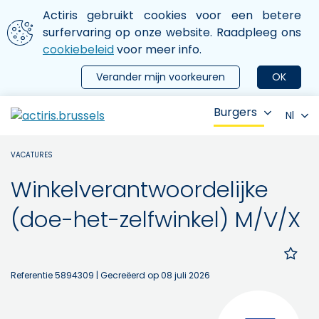
Aller au contenu principal
We gebruiken cookies
Actiris gebruikt cookies voor een betere
ermer le menu
surfervaring op onze website. Raadpleeg ons
cookiebeleid
voor meer info.
Verander mijn voorkeuren
OK
Burgers
Nl
VACATURES
Winkelverantwoordelijke
(doe-het-zelfwinkel) M/V/X
Referentie 5894309
| Gecreëerd op 08 juli 2026