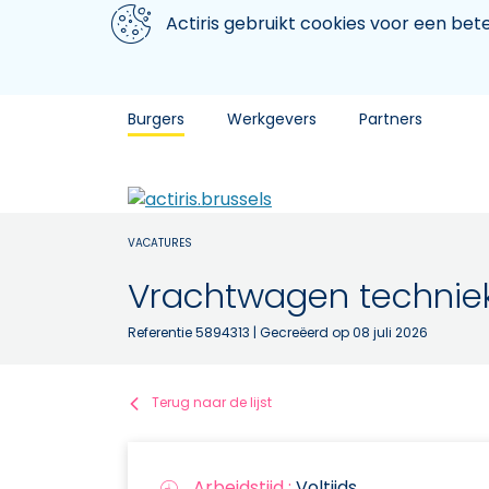
Aller au contenu principal
We gebruiken cookies
Actiris gebruikt cookies voor een be
Burgers
Werkgevers
Partners
VACATURES
Vrachtwagen technie
Referentie 5894313
| Gecreëerd op 08 juli 2026
Terug naar de lijst
Arbeidstijd :
Voltijds