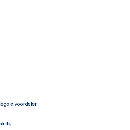
legale voordelen;
kills;