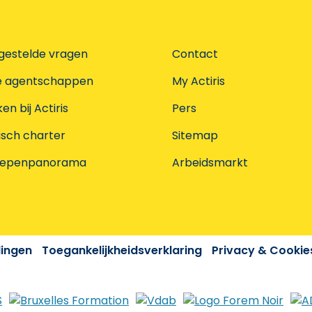
gestelde vragen
Contact
e agentschappen
My Actiris
n bij Actiris
Pers
isch charter
Sitemap
oepenpanorama
Arbeidsmarkt
dingen
Toegankelijkheidsverklaring
Privacy & Cookie