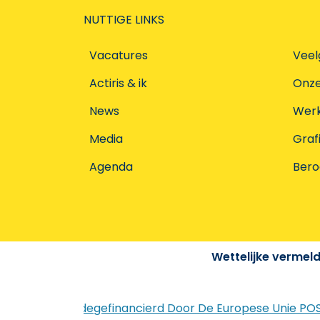
NUTTIGE LINKS
Vacatures
Veel
Actiris & ik
Onz
News
Werke
Media
Graf
Agenda
Ber
Wettelijke vermel