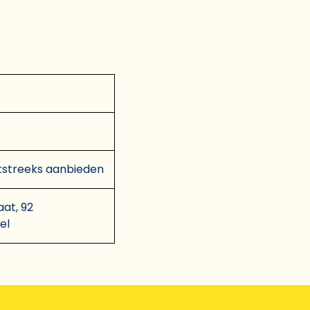
tstreeks aanbieden
aat, 92
el