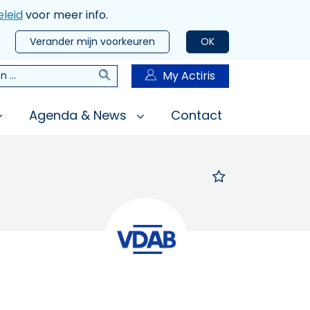
leid
voor meer info.
Verander mijn voorkeuren
OK
Zoeken
My Actiris
n
Agenda & News
Contact