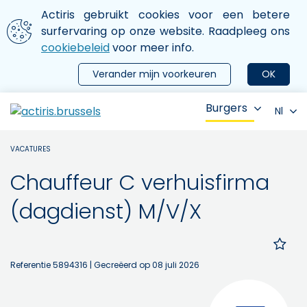
Aller au contenu principal
We gebruiken cookies
Actiris gebruikt cookies voor een betere
ermer le menu
surfervaring op onze website. Raadpleeg ons
cookiebeleid
voor meer info.
Verander mijn voorkeuren
OK
Burgers
Nl
VACATURES
Chauffeur C verhuisfirma
(dagdienst) M/V/X
Referentie 5894316
| Gecreëerd op 08 juli 2026