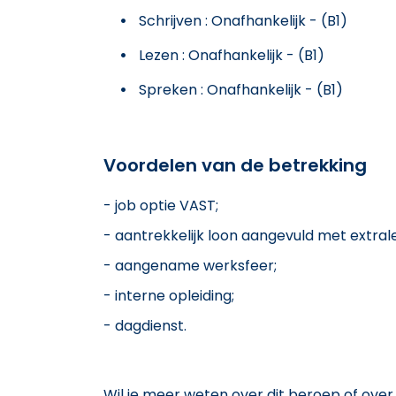
Schrijven : Onafhankelijk - (B1)
Lezen : Onafhankelijk - (B1)
Spreken : Onafhankelijk - (B1)
Voordelen van de betrekking
- job optie VAST;
- aantrekkelijk loon aangevuld met extral
- aangename werksfeer;
- interne opleiding;
- dagdienst.
Wil je meer weten over dit beroep of over 