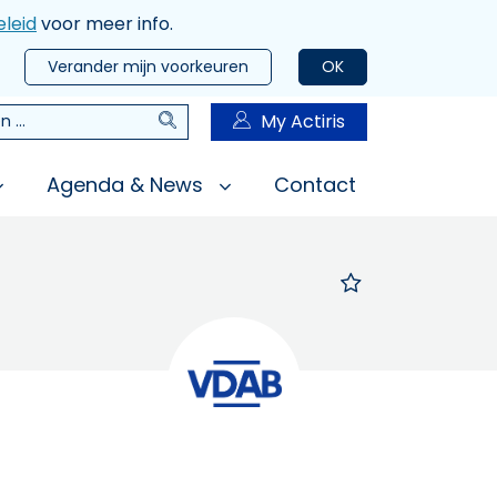
leid
voor meer info.
Verander mijn voorkeuren
OK
Zoeken
My Actiris
n
Agenda & News
Contact