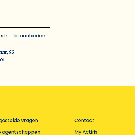
tstreeks aanbieden
aat, 92
el
gestelde vragen
Contact
e agentschappen
My Actiris