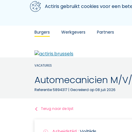
Aller au contenu principal
We gebruiken cookies
Actiris gebruikt cookies voor een be
Burgers
Werkgevers
Partners
VACATURES
Automecanicien M/V
Referentie 5894317
| Gecreëerd op 08 juli 2026
Terug naar de lijst
Arbeidstijd :
Voltijds