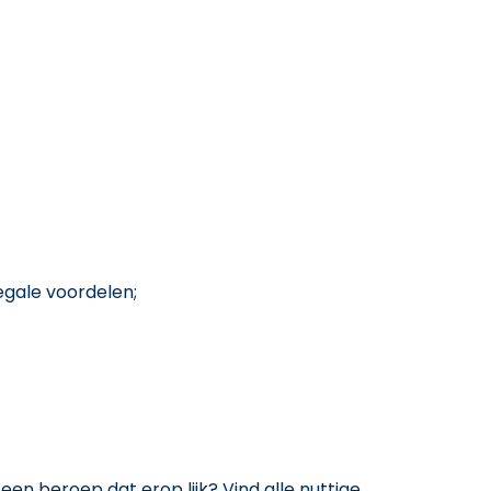
egale voordelen;
een beroep dat erop lijk? Vind alle nuttige