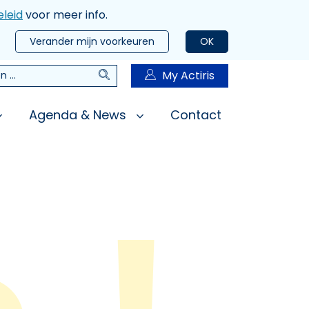
leid
voor meer info.
Verander mijn voorkeuren
OK
Zoeken
My Actiris
n
Agenda & News
Contact