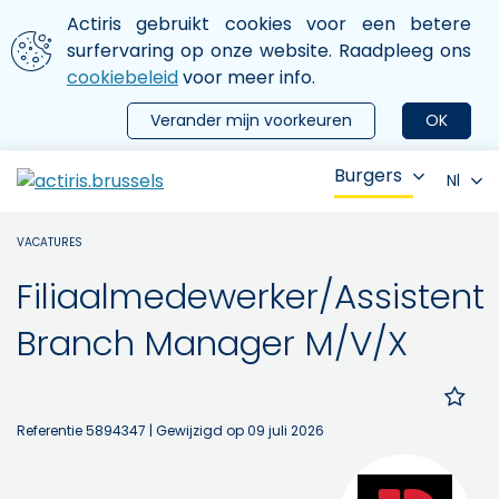
Aller au contenu principal
We gebruiken cookies
Actiris gebruikt cookies voor een betere
ermer le menu
surfervaring op onze website. Raadpleeg ons
cookiebeleid
voor meer info.
Verander mijn voorkeuren
OK
Burgers
Nl
VACATURES
Filiaalmedewerker/Assistent
Branch Manager M/V/X
Referentie 5894347
| Gewijzigd op 09 juli 2026