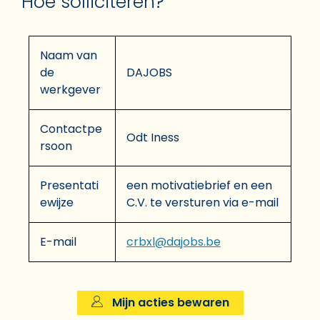
Hoe solliciteren?
Naam van
de
DAJOBS
werkgever
Contactpe
Odt Iness
rsoon
Presentati
een motivatiebrief en een
ewijze
C.V. te versturen via e-mail
E-mail
crbxl@dajobs.be
Mijn acties bewaren