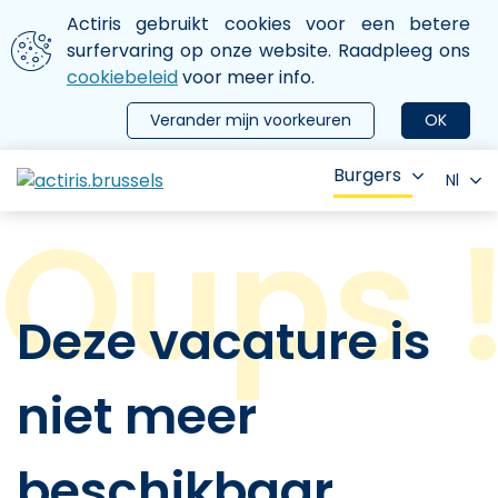
Aller au contenu principal
We gebruiken cookies
Actiris gebruikt cookies voor een betere
ermer le menu
surfervaring op onze website. Raadpleeg ons
cookiebeleid
voor meer info.
Verander mijn voorkeuren
OK
Burgers
Nl
Deze vacature is
niet meer
beschikbaar.