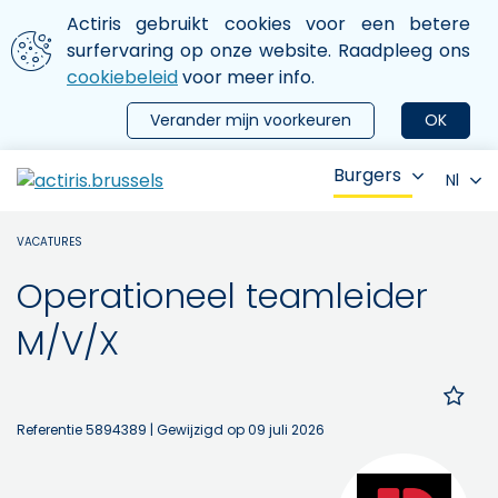
Aller au contenu principal
We gebruiken cookies
Actiris gebruikt cookies voor een betere
ermer le menu
surfervaring op onze website. Raadpleeg ons
cookiebeleid
voor meer info.
Verander mijn voorkeuren
OK
Burgers
Nl
VACATURES
Operationeel teamleider
M/V/X
Referentie 5894389
| Gewijzigd op 09 juli 2026