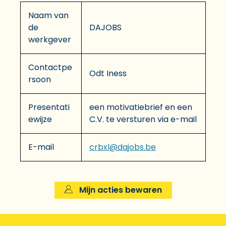
Naam van
de
DAJOBS
werkgever
Contactpe
Odt Iness
rsoon
Presentati
een motivatiebrief en een
ewijze
C.V. te versturen via e-mail
E-mail
crbxl@dajobs.be
Mijn acties bewaren