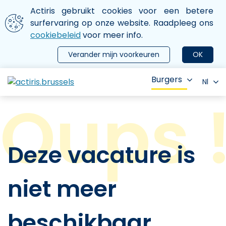
Aller au contenu principal
We gebruiken cookies
Actiris gebruikt cookies voor een betere
ermer le menu
surfervaring op onze website. Raadpleeg ons
cookiebeleid
voor meer info.
Verander mijn voorkeuren
OK
Burgers
Nl
Deze vacature is
niet meer
beschikbaar.