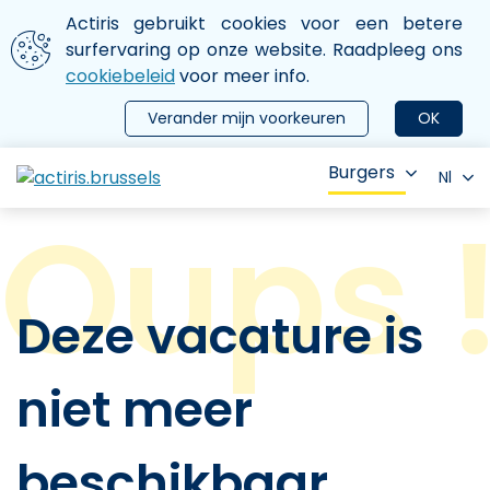
Aller au contenu principal
We gebruiken cookies
Actiris gebruikt cookies voor een betere
ermer le menu
surfervaring op onze website. Raadpleeg ons
cookiebeleid
voor meer info.
Verander mijn voorkeuren
OK
Burgers
Nl
Deze vacature is
niet meer
beschikbaar.