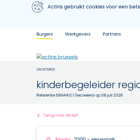
Aller au contenu principal
We gebruiken cookies
Actiris gebruikt cookies voor een be
Burgers
Werkgevers
Partners
VACATURES
kinderbegeleider regi
Referentie 5894412
| Gecreëerd op 08 juli 2026
Terug naar de lijst
Plaats :
2200 - Herentals