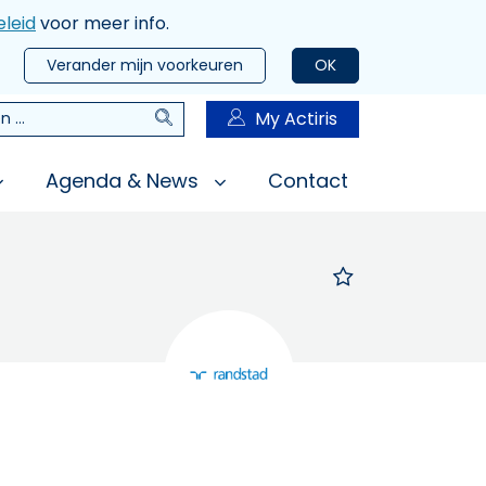
leid
voor meer info.
Verander mijn voorkeuren
OK
Zoeken
My Actiris
n
Agenda & News
Contact