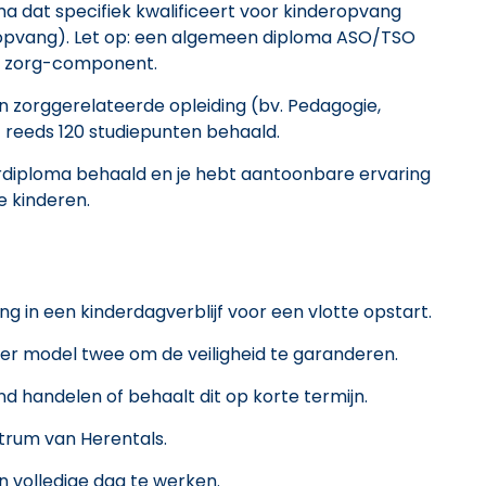
ma dat specifiek kwalificeert voor kinderopvang
eropvang). Let op: een algemeen diploma ASO/TSO
ke zorg-component.
n zorggerelateerde opleiding (bv. Pedagogie,
t reeds 120 studiepunten behaald.
rdiploma behaald en je hebt aantoonbare ervaring
e kinderen.
g in een kinderdagverblijf voor een vlotte opstart.
ter model twee om de veiligheid te garanderen.
d handelen of behaalt dit op korte termijn.
ntrum van Herentals.
 volledige dag te werken.