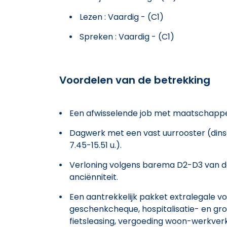
Lezen : Vaardig - (C1)
Spreken : Vaardig - (C1)
Voordelen van de betrekking
Een afwisselende job met maatschappeli
Dagwerk met een vast uurrooster (dinsdag
7.45-15.51 u.).
Verloning volgens barema D2-D3 van d
anciënniteit.
Een aantrekkelijk pakket extralegale v
geschenkcheque, hospitalisatie- en gro
fietsleasing, vergoeding woon-werkverk