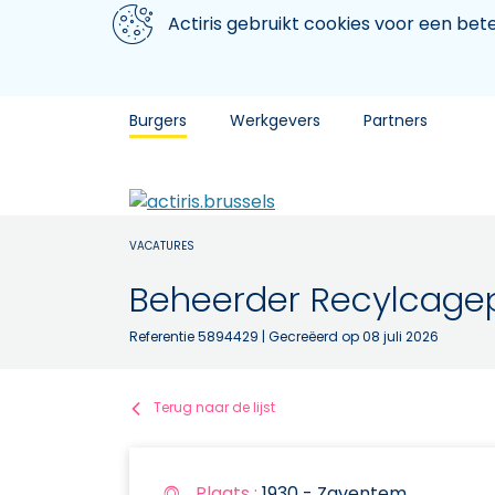
Aller au contenu principal
We gebruiken cookies
Actiris gebruikt cookies voor een be
Burgers
Werkgevers
Partners
VACATURES
Beheerder Recylcage
Referentie 5894429
| Gecreëerd op 08 juli 2026
Terug naar de lijst
Plaats :
1930 - Zaventem