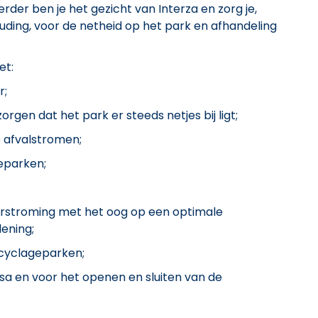
der ben je het gezicht van Interza en zorg je,
ouding, voor de netheid op het park en afhandeling
et:
r;
orgen dat het park er steeds netjes bij ligt;
e afvalstromen;
geparken;
orstroming met het oog op een optimale
ening;
ecyclageparken;
sa en voor het openen en sluiten van de