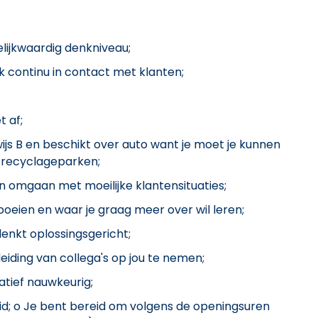
lijkwaardig denkniveau;
jk continu in contact met klanten;
 af;
ewijs B en beschikt over auto want je moet je kunnen
e recyclageparken;
kan omgaan met moeilijke klantensituaties;
 boeien en waar je graag meer over wil leren;
denkt oplossingsgericht;
eiding van collega's op jou te nemen;
atief nauwkeurig;
id; o Je bent bereid om volgens de openingsuren