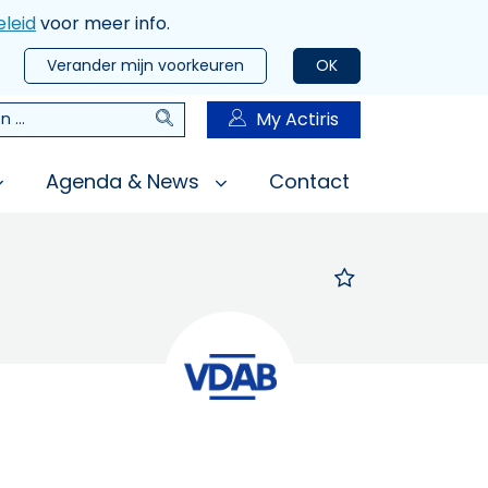
leid
voor meer info.
Verander mijn voorkeuren
OK
Zoeken
My Actiris
n
Agenda & News
Contact