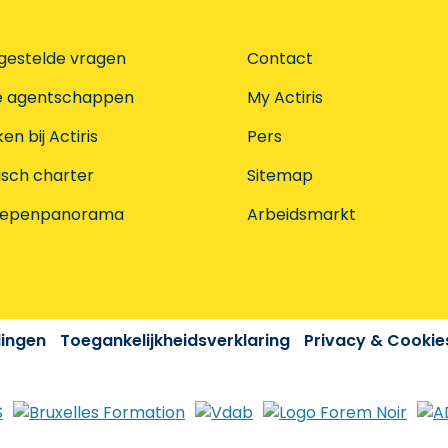
gestelde vragen
Contact
e agentschappen
My Actiris
n bij Actiris
Pers
isch charter
Sitemap
oepenpanorama
Arbeidsmarkt
dingen
Toegankelijkheidsverklaring
Privacy & Cookie