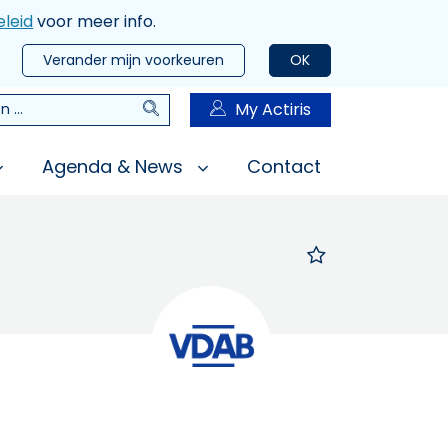
leid
voor meer info.
Verander mijn voorkeuren
OK
Zoeken
My Actiris
n
Agenda & News
Contact