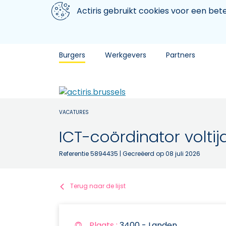
Aller au contenu principal
We gebruiken cookies
Actiris gebruikt cookies voor een be
Burgers
Werkgevers
Partners
VACATURES
ICT-coördinator volti
Referentie 5894435
| Gecreëerd op 08 juli 2026
Terug naar de lijst
Plaats :
3400 - Landen