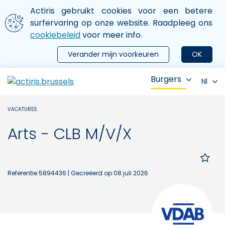
Aller au contenu principal
We gebruiken cookies
Actiris gebruikt cookies voor een betere
ermer le menu
surfervaring op onze website. Raadpleeg ons
cookiebeleid
voor meer info.
Verander mijn voorkeuren
OK
Burgers
Nl
VACATURES
Arts - CLB M/V/X
Referentie 5894436
| Gecreëerd op 08 juli 2026