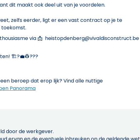
nt dit maakt ook deel uit van je voordelen.
t, zelfs eerder, ligt er een vast contract op je te
e toekomst.
nthousiasme via 📩 heistopdenberg@vivaldisconstruct.be
ten! 🏗?💼👷???
een beroep dat erop lijk? Vind alle nuttige
pen Panorama
ld door de werkgever.
inhoud ervan en de eventuele inbreuken op de geldende w