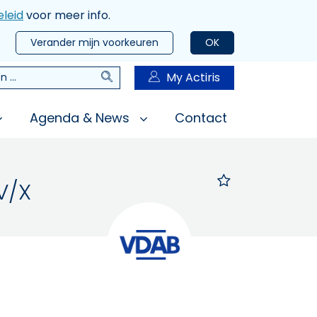
leid
voor meer info.
Verander mijn voorkeuren
OK
Zoeken
My Actiris
n
Agenda & News
Contact
V/X