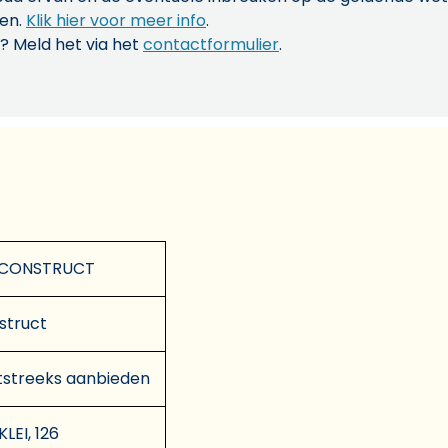
len.
Klik hier voor meer info
.
? Meld het via het
contactformulier
.
 CONSTRUCT
struct
tstreeks aanbieden
LEI, 126