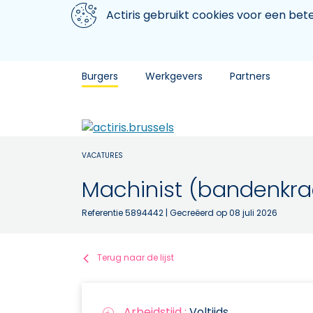
Aller au contenu principal
We gebruiken cookies
Actiris gebruikt cookies voor een be
Burgers
Werkgevers
Partners
VACATURES
Machinist (bandenkra
Referentie 5894442
| Gecreëerd op 08 juli 2026
Terug naar de lijst
Arbeidstijd :
Voltijds