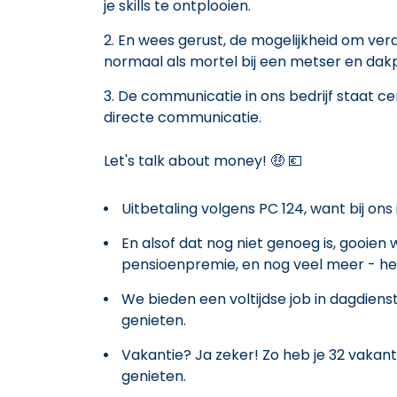
je skills te ontplooien.
En wees gerust, de mogelijkheid om vera
normaal als mortel bij een metser en da
De communicatie in ons bedrijf staat cen
directe communicatie.
Let's talk about money! 🤑 💶
Uitbetaling volgens PC 124, want bij ons
En alsof dat nog niet genoeg is, gooie
pensioenpremie, en nog veel meer - het
We bieden een voltijdse job in dagdiens
genieten.
Vakantie? Ja zeker! Zo heb je 32 vakan
genieten.