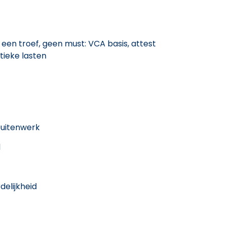
 een troef, geen must: VCA basis, attest
tieke lasten
buitenwerk
l
delijkheid