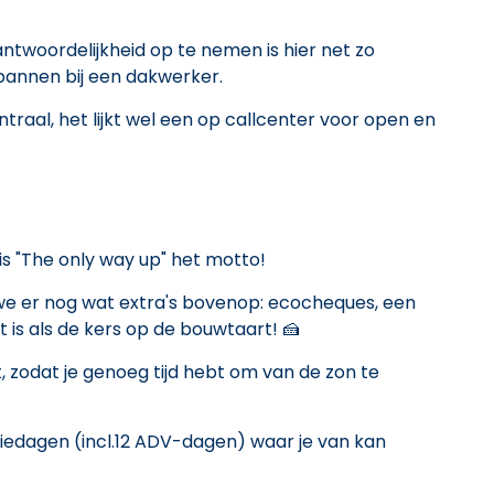
ntwoordelijkheid op te nemen is hier net zo
kpannen bij een dakwerker.
traal, het lijkt wel een op callcenter voor open en
 is "The only way up" het motto!
n we er nog wat extra's bovenop: ecocheques, een
 is als de kers op de bouwtaart! 🍰
t, zodat je genoeg tijd hebt om van de zon te
tiedagen (incl.12 ADV-dagen) waar je van kan