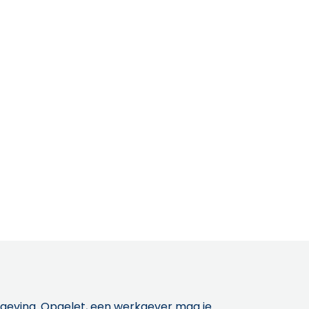
etgeving. Opgelet, een werkgever mag je