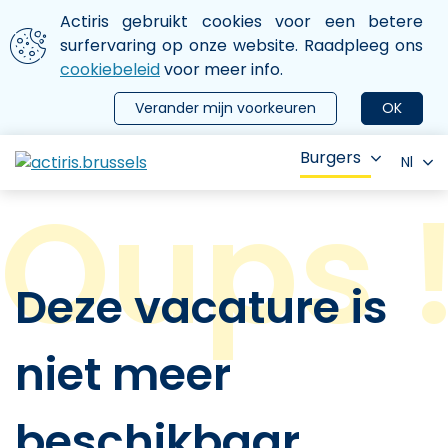
Aller au contenu principal
We gebruiken cookies
Actiris gebruikt cookies voor een betere
ermer le menu
surfervaring op onze website. Raadpleeg ons
cookiebeleid
voor meer info.
Verander mijn voorkeuren
OK
Burgers
Nl
Deze vacature is
niet meer
beschikbaar.