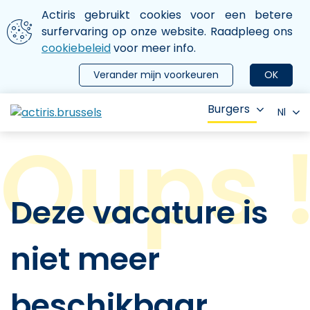
Aller au contenu principal
We gebruiken cookies
Actiris gebruikt cookies voor een betere
ermer le menu
surfervaring op onze website. Raadpleeg ons
cookiebeleid
voor meer info.
Verander mijn voorkeuren
OK
Burgers
Nl
Deze vacature is
niet meer
beschikbaar.