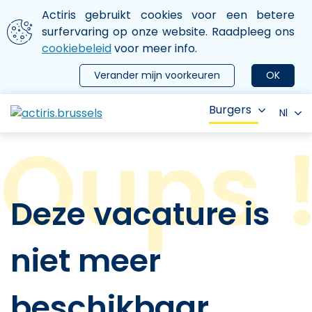
Aller au contenu principal
We gebruiken cookies
Actiris gebruikt cookies voor een betere
ermer le menu
surfervaring op onze website. Raadpleeg ons
cookiebeleid
voor meer info.
Verander mijn voorkeuren
OK
Burgers
Nl
Deze vacature is
niet meer
beschikbaar.