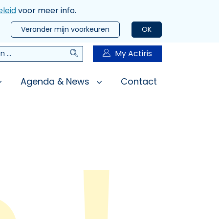
leid
voor meer info.
Verander mijn voorkeuren
OK
Zoeken
My Actiris
n
Agenda & News
Contact