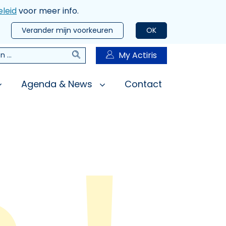
leid
voor meer info.
Verander mijn voorkeuren
OK
Zoeken
My Actiris
n
Agenda & News
Contact