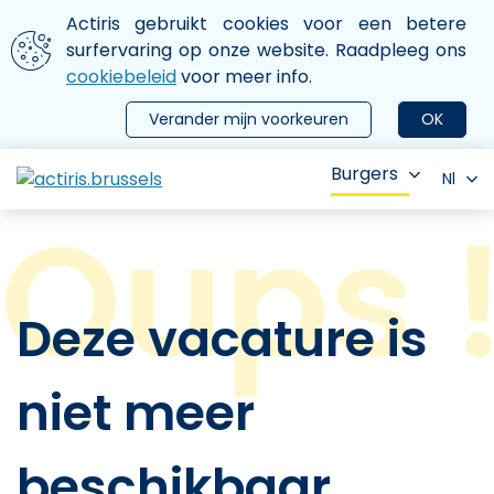
Aller au contenu principal
We gebruiken cookies
Actiris gebruikt cookies voor een betere
ermer le menu
surfervaring op onze website. Raadpleeg ons
cookiebeleid
voor meer info.
Verander mijn voorkeuren
OK
Burgers
Nl
Deze vacature is
niet meer
beschikbaar.