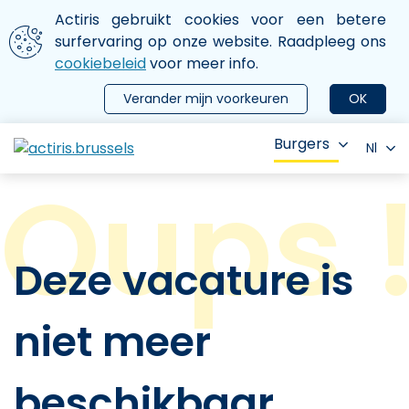
Aller au contenu principal
We gebruiken cookies
Actiris gebruikt cookies voor een betere
ermer le menu
surfervaring op onze website. Raadpleeg ons
cookiebeleid
voor meer info.
Verander mijn voorkeuren
OK
Burgers
Nl
Deze vacature is
niet meer
beschikbaar.