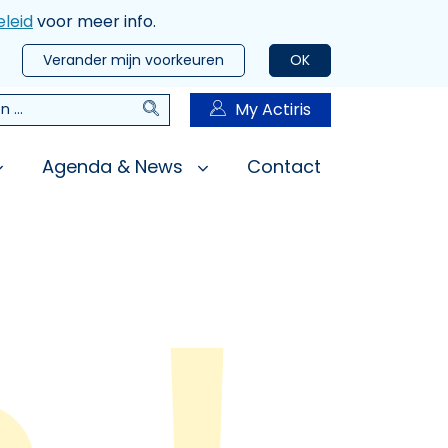
leid
voor meer info.
Verander mijn voorkeuren
OK
Zoeken
My Actiris
n
Agenda & News
Contact