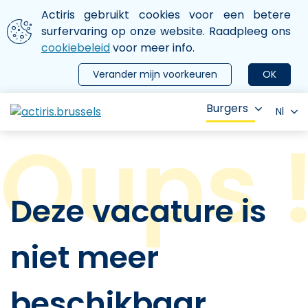
Aller au contenu principal
We gebruiken cookies
Actiris gebruikt cookies voor een betere
ermer le menu
surfervaring op onze website. Raadpleeg ons
cookiebeleid
voor meer info.
Verander mijn voorkeuren
OK
Burgers
Nl
Deze vacature is
niet meer
beschikbaar.