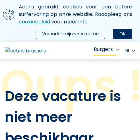
Aller au contenu principal
We gebruiken cookies
Actiris gebruikt cookies voor een betere
ermer le menu
surfervaring op onze website. Raadpleeg ons
cookiebeleid
voor meer info.
Verander mijn voorkeuren
OK
Burgers
Nl
Deze vacature is
niet meer
beschikbaar.