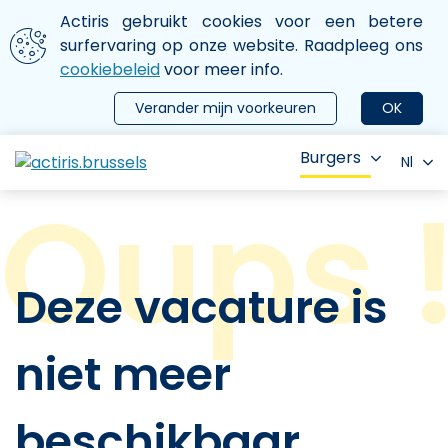
Aller au contenu principal
We gebruiken cookies
Actiris gebruikt cookies voor een betere
ermer le menu
surfervaring op onze website. Raadpleeg ons
cookiebeleid
voor meer info.
Verander mijn voorkeuren
OK
Burgers
Nl
Deze vacature is
niet meer
beschikbaar.