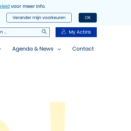
leid
voor meer info.
Verander mijn voorkeuren
OK
Zoeken
My Actiris
n
Agenda & News
Contact