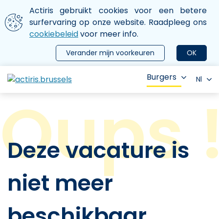
Aller au contenu principal
We gebruiken cookies
Actiris gebruikt cookies voor een betere
ermer le menu
surfervaring op onze website. Raadpleeg ons
cookiebeleid
voor meer info.
Verander mijn voorkeuren
OK
Burgers
Nl
Deze vacature is
niet meer
beschikbaar.