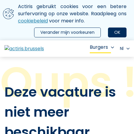
Aller au contenu principal
We gebruiken cookies
Actiris gebruikt cookies voor een betere
ermer le menu
surfervaring op onze website. Raadpleeg ons
cookiebeleid
voor meer info.
Verander mijn voorkeuren
OK
Burgers
Nl
Deze vacature is
niet meer
beschikbaar.