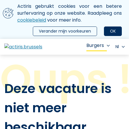
Aller au contenu principal
We gebruiken cookies
Actiris gebruikt cookies voor een betere
ermer le menu
surfervaring op onze website. Raadpleeg ons
cookiebeleid
voor meer info.
Verander mijn voorkeuren
OK
Burgers
Nl
Deze vacature is
niet meer
beschikbaar.