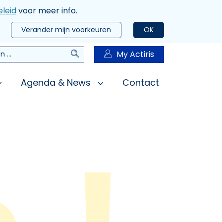
leid
voor meer info.
Verander mijn voorkeuren
OK
Zoeken
My Actiris
n
Agenda & News
Contact