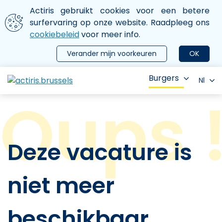
Aller au contenu principal
We gebruiken cookies
Actiris gebruikt cookies voor een betere
ermer le menu
surfervaring op onze website. Raadpleeg ons
cookiebeleid
voor meer info.
Verander mijn voorkeuren
OK
Burgers
Nl
Deze vacature is
niet meer
beschikbaar.