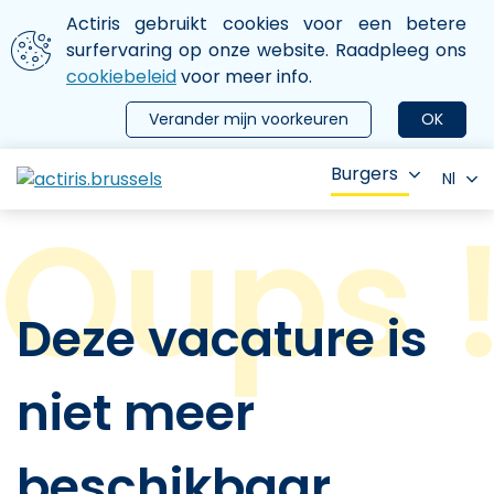
Aller au contenu principal
We gebruiken cookies
Actiris gebruikt cookies voor een betere
ermer le menu
surfervaring op onze website. Raadpleeg ons
cookiebeleid
voor meer info.
Verander mijn voorkeuren
OK
Burgers
Nl
Deze vacature is
niet meer
beschikbaar.