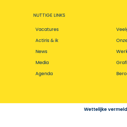
NUTTIGE LINKS
Vacatures
Veel
Actiris & ik
Onz
News
Werke
Media
Graf
Agenda
Ber
Wettelijke vermel