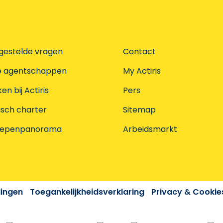
gestelde vragen
Contact
e agentschappen
My Actiris
n bij Actiris
Pers
isch charter
Sitemap
oepenpanorama
Arbeidsmarkt
dingen
Toegankelijkheidsverklaring
Privacy & Cookie