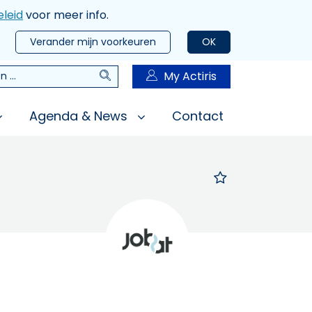
leid
voor meer info.
Verander mijn voorkeuren
OK
Zoeken
My Actiris
n
Agenda & News
Contact