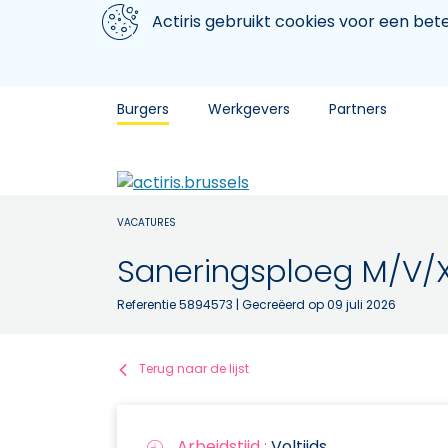
Aller au contenu principal
We gebruiken cookies
Actiris gebruikt cookies voor een be
Burgers
Werkgevers
Partners
VACATURES
Saneringsploeg M/V/
Referentie 5894573
| Gecreëerd op 09 juli 2026
Terug naar de lijst
Arbeidstijd :
Voltijds