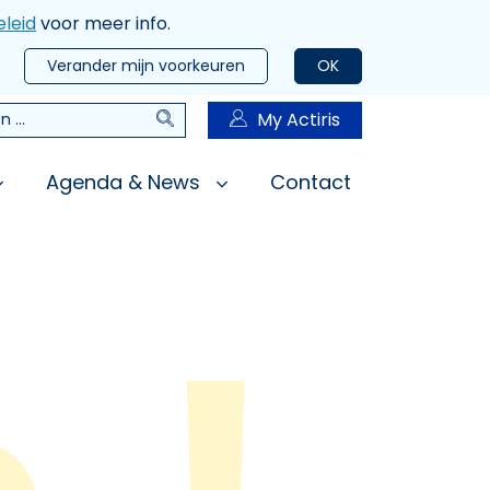
leid
voor meer info.
Verander mijn voorkeuren
OK
Zoeken
My Actiris
n
Agenda & News
Contact