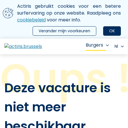
Aller au contenu principal
We gebruiken cookies
Actiris gebruikt cookies voor een betere
ermer le menu
surfervaring op onze website. Raadpleeg ons
cookiebeleid
voor meer info.
Verander mijn voorkeuren
OK
Burgers
Nl
Deze vacature is
niet meer
beschikbaar.