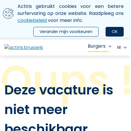
Aller au contenu principal
We gebruiken cookies
Actiris gebruikt cookies voor een betere
ermer le menu
surfervaring op onze website. Raadpleeg ons
cookiebeleid
voor meer info.
Verander mijn voorkeuren
OK
Burgers
Nl
Deze vacature is
niet meer
beschikbaar.