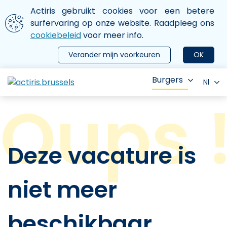
Aller au contenu principal
We gebruiken cookies
Actiris gebruikt cookies voor een betere
ermer le menu
surfervaring op onze website. Raadpleeg ons
cookiebeleid
voor meer info.
Verander mijn voorkeuren
OK
Burgers
Nl
Deze vacature is
niet meer
beschikbaar.