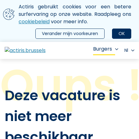
Aller au contenu principal
We gebruiken cookies
Actiris gebruikt cookies voor een betere
ermer le menu
surfervaring op onze website. Raadpleeg ons
cookiebeleid
voor meer info.
Verander mijn voorkeuren
OK
Burgers
Nl
Deze vacature is
niet meer
beschikbaar.