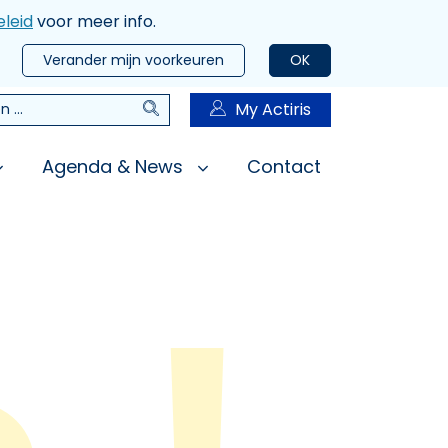
leid
voor meer info.
Verander mijn voorkeuren
OK
Zoeken
My Actiris
n
Agenda & News
Contact