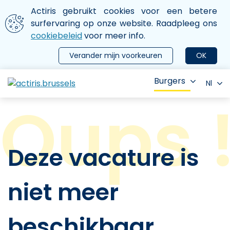
Aller au contenu principal
We gebruiken cookies
Actiris gebruikt cookies voor een betere
ermer le menu
surfervaring op onze website. Raadpleeg ons
cookiebeleid
voor meer info.
Verander mijn voorkeuren
OK
Burgers
Nl
Deze vacature is
niet meer
beschikbaar.