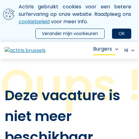
Aller au contenu principal
We gebruiken cookies
Actiris gebruikt cookies voor een betere
ermer le menu
surfervaring op onze website. Raadpleeg ons
cookiebeleid
voor meer info.
Verander mijn voorkeuren
OK
Burgers
Nl
Deze vacature is
niet meer
beschikbaar.