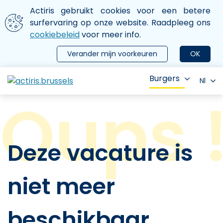
Aller au contenu principal
We gebruiken cookies
Actiris gebruikt cookies voor een betere
ermer le menu
surfervaring op onze website. Raadpleeg ons
cookiebeleid
voor meer info.
Verander mijn voorkeuren
OK
Burgers
Nl
Deze vacature is
niet meer
beschikbaar.