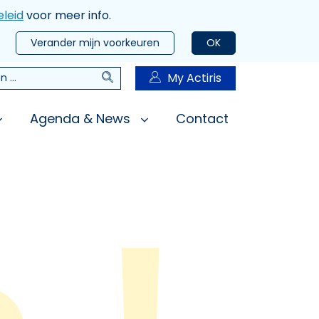
leid
voor meer info.
Verander mijn voorkeuren
OK
Zoeken
My Actiris
n
Agenda & News
Contact