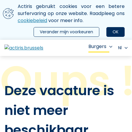
Aller au contenu principal
We gebruiken cookies
Actiris gebruikt cookies voor een betere
ermer le menu
surfervaring op onze website. Raadpleeg ons
cookiebeleid
voor meer info.
Verander mijn voorkeuren
OK
Burgers
Nl
Deze vacature is
niet meer
beschikbaar.